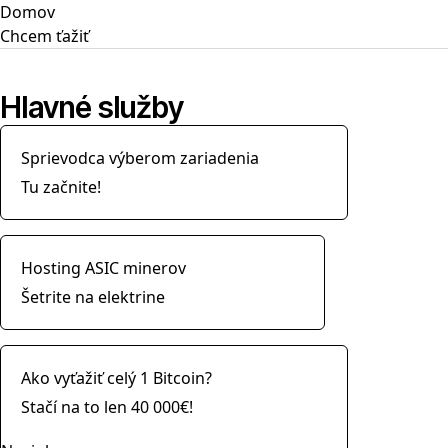
Domov
Please enable JavaScript in your browser to complete this fo
Chcem ťažiť
Meno a priezvisko
*
Email
*
Tel. číslo
Hlavné služby
Počet strojov na kúpu
Potrebujeme overiť ,že si človek a nie AI
*
Sprievodca výberom zariadenia
=
Tu začnite!
Odpoveď napíš číslom
Odoslať
Hosting ASIC minerov
Šetrite na elektrine
Ako vyťažiť celý 1 Bitcoin?
Stačí na to len 40 000€!